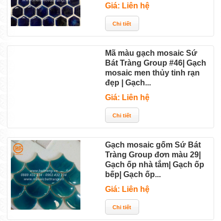
Giá: Liên hệ
Mã màu gạch mosaic Sứ
Bát Tràng Group #46| Gạch
mosaic men thủy tinh rạn
đẹp | Gạch...
Giá: Liên hệ
Gạch mosaic gốm Sứ Bát
Tràng Group đơn màu 29|
Gạch ốp nhà tắm| Gạch ốp
bếp| Gạch ốp...
Giá: Liên hệ