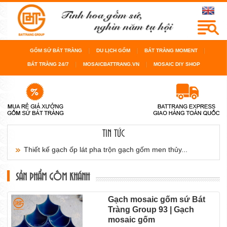
GỐM SỨ BÁT TRÀNG
DU LỊCH GỐM
BÁT TRÀNG MOMENT
BÁT TRÀNG 24/7
MOSAICBATTRANG.VN
MOSAIC DIY SHOP
TIN TỨC
Cách chọn gạch mosaic gốm ốp lát cho nội thất
sàn...
SẢN PHẨM GỐM KHÁNH
Cách chọn gạch mosaic gốm cho bể bơi, cho
Gạch mosaic gốm sứ Bát
Tràng Group 93 | Gạch
phòng...
mosaic gốm