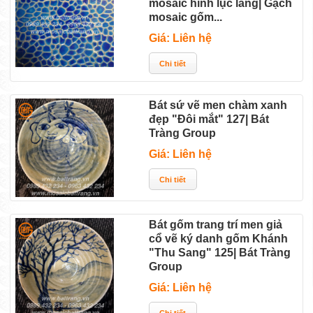
mosaic hình lục lăng| Gạch
mosaic gốm...
Giá: Liên hệ
Bát sứ vẽ men chàm xanh
đẹp "Đôi mắt" 127| Bát
Tràng Group
Giá: Liên hệ
Bát gốm trang trí men giả
cổ vẽ ký danh gốm Khánh
"Thu Sang" 125| Bát Tràng
Group
Giá: Liên hệ