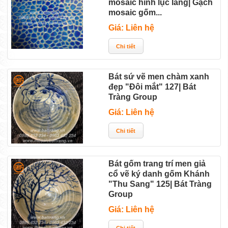
mosaic hình lục lăng| Gạch
mosaic gốm...
Giá: Liên hệ
Bát sứ vẽ men chàm xanh
đẹp "Đôi mắt" 127| Bát
Tràng Group
Giá: Liên hệ
Bát gốm trang trí men giả
cổ vẽ ký danh gốm Khánh
"Thu Sang" 125| Bát Tràng
Group
Giá: Liên hệ