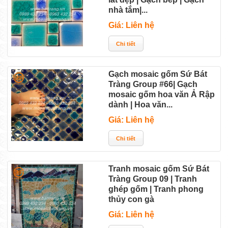
nhà tắm|...
Giá: Liên hệ
Gạch mosaic gốm Sứ Bát
Tràng Group #66| Gạch
mosaic gốm hoa văn Ả Rập
dành | Hoa văn...
Giá: Liên hệ
Tranh mosaic gốm Sứ Bát
Tràng Group 09 | Tranh
ghép gốm | Tranh phong
thủy con gà
Giá: Liên hệ