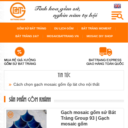
GỐM SỨ BÁT TRÀNG
DU LỊCH GỐM
BÁT TRÀNG MOMENT
BÁT TRÀNG 24/7
MOSAICBATTRANG.VN
MOSAIC DIY SHOP
TIN TỨC
Cách chọn gạch mosaic gốm ốp lát cho nội thất
sàn...
SẢN PHẨM GỐM KHÁNH
Cách chọn gạch mosaic gốm cho bể bơi, cho
Gạch mosaic gốm sứ Bát
Tràng Group 93 | Gạch
phòng...
mosaic gốm