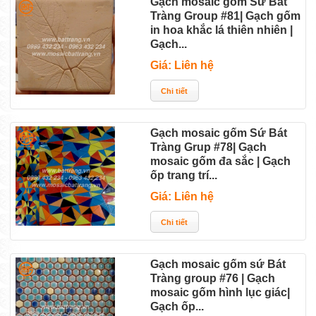
Gạch mosaic gốm Sứ Bát
Tràng Group #81| Gạch gốm
in hoa khắc lá thiên nhiên |
Gạch...
Giá: Liên hệ
Gạch mosaic gốm Sứ Bát
Tràng Grup #78| Gạch
mosaic gốm đa sắc | Gạch
ốp trang trí...
Giá: Liên hệ
Gạch mosaic gốm sứ Bát
Tràng group #76 | Gạch
mosaic gốm hình lục giác|
Gạch ốp...