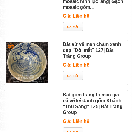
mosaic hình lục lăng| Gạch
mosaic gốm...
Giá: Liên hệ
Bát sứ vẽ men chàm xanh
đẹp "Đôi mắt" 127| Bát
Tràng Group
Giá: Liên hệ
Bát gốm trang trí men giả
cổ vẽ ký danh gốm Khánh
"Thu Sang" 125| Bát Tràng
Group
Giá: Liên hệ