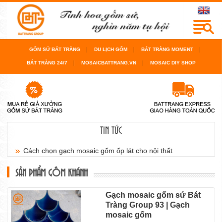
GỐM SỨ BÁT TRÀNG
DU LỊCH GỐM
BÁT TRÀNG MOMENT
BÁT TRÀNG 24/7
MOSAICBATTRANG.VN
MOSAIC DIY SHOP
TIN TỨC
Cách chọn gạch mosaic gốm ốp lát cho nội thất
sàn...
SẢN PHẨM GỐM KHÁNH
Cách chọn gạch mosaic gốm cho bể bơi, cho
Gạch mosaic gốm sứ Bát
Tràng Group 93 | Gạch
phòng...
mosaic gốm