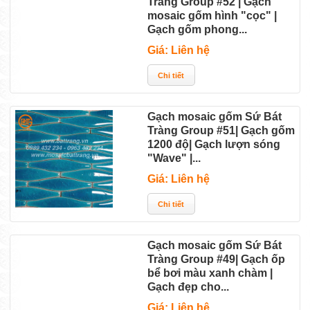
Tràng Group #52 | Gạch
mosaic gốm hình "cọc" |
Gạch gốm phong...
Giá: Liên hệ
Gạch mosaic gốm Sứ Bát
Tràng Group #51| Gạch gốm
1200 độ| Gạch lượn sóng
"Wave" |...
Giá: Liên hệ
Gạch mosaic gốm Sứ Bát
Tràng Group #49| Gạch ốp
bể bơi màu xanh chàm |
Gạch đẹp cho...
Giá: Liên hệ