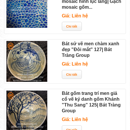
mosaic hình lục lăng| Gạch
mosaic gốm...
Giá: Liên hệ
Bát sứ vẽ men chàm xanh
đẹp "Đôi mắt" 127| Bát
Tràng Group
Giá: Liên hệ
Bát gốm trang trí men giả
cổ vẽ ký danh gốm Khánh
"Thu Sang" 125| Bát Tràng
Group
Giá: Liên hệ