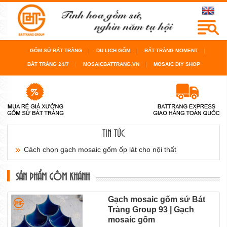
GỐM SỨ BÁT TRÀNG
DU LỊCH GỐM
BÁT TRÀNG MOMENT
BÁT TRÀNG 24/7
MOSAICBATTRANG.VN
MOSAIC DIY SHOP
TIN TỨC
Cách chọn gạch mosaic gốm ốp lát cho nội thất
sàn...
SẢN PHẨM GỐM KHÁNH
Cách chọn gạch mosaic gốm cho bể bơi, cho
Gạch mosaic gốm sứ Bát
Tràng Group 93 | Gạch
phòng...
mosaic gốm