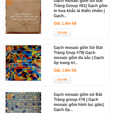
Gạch mosaic gốm Sứ Bát
Tràng Group #81| Gạch gốm
in hoa khắc lá thiên nhiên |
Gạch...
Giá: Liên hệ
Gạch mosaic gốm Sứ Bát
Tràng Grup #78| Gạch
mosaic gốm đa sắc | Gạch
ốp trang trí...
Giá: Liên hệ
Gạch mosaic gốm sứ Bát
Tràng group #76 | Gạch
mosaic gốm hình lục giác|
Gạch ốp...