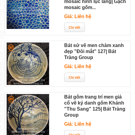
mosaic hình lục lăng| Gạch
mosaic gốm...
Giá: Liên hệ
Bát sứ vẽ men chàm xanh
đẹp "Đôi mắt" 127| Bát
Tràng Group
Giá: Liên hệ
Bát gốm trang trí men giả
cổ vẽ ký danh gốm Khánh
"Thu Sang" 125| Bát Tràng
Group
Giá: Liên hệ