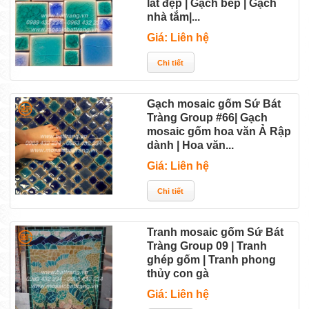
lát đẹp | Gạch bếp | Gạch
nhà tắm|...
Giá: Liên hệ
Gạch mosaic gốm Sứ Bát
Tràng Group #66| Gạch
mosaic gốm hoa văn Ả Rập
dành | Hoa văn...
Giá: Liên hệ
Tranh mosaic gốm Sứ Bát
Tràng Group 09 | Tranh
ghép gốm | Tranh phong
thủy con gà
Giá: Liên hệ