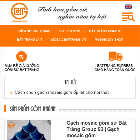
GỐM SỨ BÁT TRÀNG
DU LỊCH GỐM
BÁT TRÀNG MOMENT
BÁT TRÀNG 24/7
MOSAICBATTRANG.VN
MOSAIC DIY SHOP
TIN TỨC
Cách chọn gạch mosaic gốm ốp lát cho nội thất
sàn...
SẢN PHẨM GỐM KHÁNH
Cách chọn gạch mosaic gốm cho bể bơi, cho
Gạch mosaic gốm sứ Bát
Tràng Group 93 | Gạch
phòng...
mosaic gốm