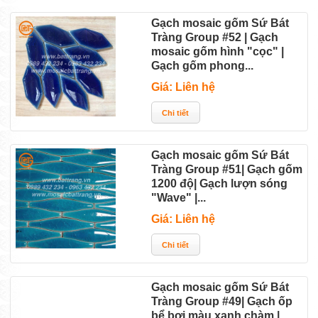
Gạch mosaic gốm Sứ Bát
Tràng Group #52 | Gạch
mosaic gốm hình "cọc" |
Gạch gốm phong...
Giá: Liên hệ
Gạch mosaic gốm Sứ Bát
Tràng Group #51| Gạch gốm
1200 độ| Gạch lượn sóng
"Wave" |...
Giá: Liên hệ
Gạch mosaic gốm Sứ Bát
Tràng Group #49| Gạch ốp
bể bơi màu xanh chàm |