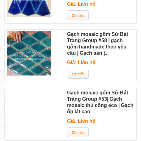
Giá: Liên hệ
Gạch mosaic gốm Sứ Bát
Tràng Group #58 | gạch
gốm handmade theo yêu
cầu | Gạch sàn |...
Giá: Liên hệ
Gạch mosaic gốm Sứ Bát
Tràng Group #53| Gạch
mosaic thủ công eco | Gạch
ốp lát cao...
Giá: Liên hệ