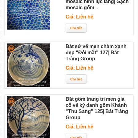
mosaic hình lục lăng| Gạch
mosaic gốm...
Giá: Liên hệ
Bát sứ vẽ men chàm xanh
đẹp "Đôi mắt" 127| Bát
Tràng Group
Giá: Liên hệ
Bát gốm trang trí men giả
cổ vẽ ký danh gốm Khánh
"Thu Sang" 125| Bát Tràng
Group
Giá: Liên hệ