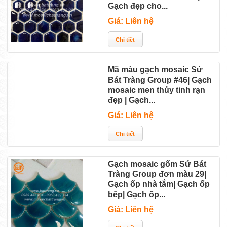
Gạch đẹp cho...
Giá: Liên hệ
Mã màu gạch mosaic Sứ
Bát Tràng Group #46| Gạch
mosaic men thủy tinh rạn
đẹp | Gạch...
Giá: Liên hệ
Gạch mosaic gốm Sứ Bát
Tràng Group đơn màu 29|
Gạch ốp nhà tắm| Gạch ốp
bếp| Gạch ốp...
Giá: Liên hệ