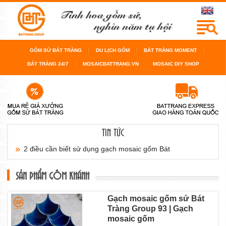
GỐM SỨ BÁT TRÀNG
DU LỊCH GỐM
BÁT TRÀNG MOMENT
BÁT TRÀNG 24/7
MOSAICBATTRANG.VN
MOSAIC DIY SHOP
TIN TỨC
2 điều cần biết sử dụng gạch mosaic gốm Bát
Tràng...
SẢN PHẨM GỐM KHÁNH
Thiết kế gạch ốp lát pha trộn gạch gốm men thủy...
Cách chọn gạch mosaic gốm ốp lát cho nội thất
Gạch mosaic gốm sứ Bát
Tràng Group 93 | Gạch
sàn...
mosaic gốm