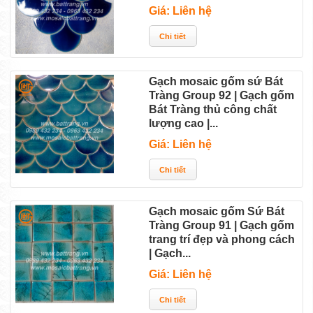
Giá: Liên hệ
Cách chọn gạch mosaic gốm cho bể bơi, cho
phòng...
Nguyên tắc 10% khi lên số lượng gạch mosaic và ...
Gạch mosaic gốm sứ Bát
Tràng Group 92 | Gạch gốm
Tổ ấm của đôi bạn trẻ thăng hoa với khu phòng
Bát Tràng thủ công chất
lượng cao |...
bếp...
Giá: Liên hệ
Tiếng reo ca của những viên gạch gốm men thủy...
5 Lý do chọn sử dụng "Gạch đặt" | Lý do chọn gạch...
Phương pháp chọn gạch gốm đẹp ốp lát sàn nhà
Gạch mosaic gốm Sứ Bát
Tràng Group 91 | Gạch gốm
vừa...
trang trí đẹp và phong cách
| Gạch...
Nhận diện cửa hàng gốm Khánh - Sứ Bát Tràng
Giá: Liên hệ
Group...