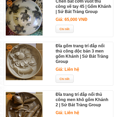
Chén bát cơm vuốt thủ
công vẽ tay 45 | Gốm Khánh
| Sứ Bát Tràng Group
Giá: 65,000 VNĐ
Đĩa gốm trang trí đắp nổi
thủ công độc bản 3 men
gốm Khánh | Sứ Bát Tràng
Group
Giá: Liên hệ
Đĩa trang trí đắp nổi thủ
công men khô gốm Khánh
2 | Sứ Bát Tràng Group
Giá: Liên hệ