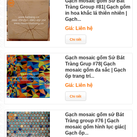
Gạch mosaic gốm Sứ Bát
Tràng Group #81| Gạch gốm
in hoa khắc lá thiên nhiên |
Gạch...
Giá: Liên hệ
Gạch mosaic gốm Sứ Bát
Tràng Grup #78| Gạch
mosaic gốm đa sắc | Gạch
ốp trang trí...
Giá: Liên hệ
Gạch mosaic gốm sứ Bát
Tràng group #76 | Gạch
mosaic gốm hình lục giác|
Gạch ốp...