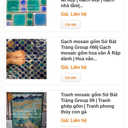
lát đẹp | Gạch bếp | Gạch
nhà tắm|...
Giá: Liên hệ
Gạch mosaic gốm Sứ Bát
Tràng Group #66| Gạch
mosaic gốm hoa văn Ả Rập
dành | Hoa văn...
Giá: Liên hệ
Tranh mosaic gốm Sứ Bát
Tràng Group 09 | Tranh
ghép gốm | Tranh phong
thủy con gà
Giá: Liên hệ