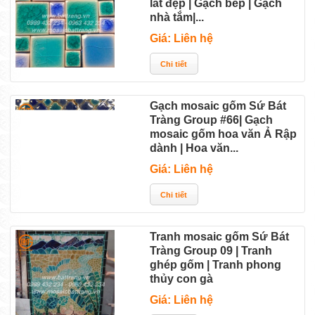
lát đẹp | Gạch bếp | Gạch
nhà tắm|...
Giá: Liên hệ
Gạch mosaic gốm Sứ Bát
Tràng Group #66| Gạch
mosaic gốm hoa văn Ả Rập
dành | Hoa văn...
Giá: Liên hệ
Tranh mosaic gốm Sứ Bát
Tràng Group 09 | Tranh
ghép gốm | Tranh phong
thủy con gà
Giá: Liên hệ