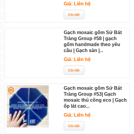
Giá: Liên hệ
Gạch mosaic gốm Sứ Bát
Tràng Group #58 | gạch
gốm handmade theo yêu
cầu | Gạch sàn |...
Giá: Liên hệ
Gạch mosaic gốm Sứ Bát
Tràng Group #53| Gạch
mosaic thủ công eco | Gạch
ốp lát cao...
Giá: Liên hệ