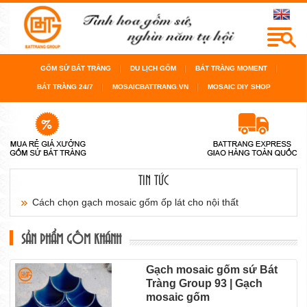
GỐM SỨ BÁT TRÀNG
DU LỊCH GỐM
BÁT TRÀNG MOMENT
BÁT TRÀNG 24/7
MOSAICBATTRANG.VN
MOSAIC DIY SHOP
TIN TỨC
Cách chọn gạch mosaic gốm ốp lát cho nội thất
sàn...
SẢN PHẨM GỐM KHÁNH
Cách chọn gạch mosaic gốm cho bể bơi, cho
Gạch mosaic gốm sứ Bát
Tràng Group 93 | Gạch
phòng...
mosaic gốm