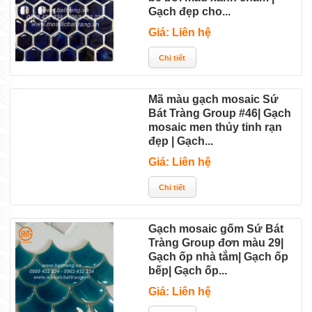
Gạch đẹp cho...
Giá: Liên hệ
Mã màu gạch mosaic Sứ
Bát Tràng Group #46| Gạch
mosaic men thủy tinh rạn
đẹp | Gạch...
Giá: Liên hệ
Gạch mosaic gốm Sứ Bát
Tràng Group đơn màu 29|
Gạch ốp nhà tắm| Gạch ốp
bếp| Gạch ốp...
Giá: Liên hệ