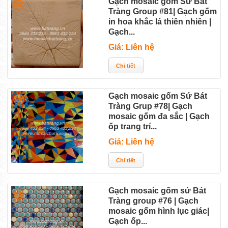
Gạch mosaic gốm Sứ Bát
Tràng Group #81| Gạch gốm
in hoa khắc lá thiên nhiên |
Gạch...
Giá: Liên hệ
Gạch mosaic gốm Sứ Bát
Tràng Grup #78| Gạch
mosaic gốm đa sắc | Gạch
ốp trang trí...
Giá: Liên hệ
Gạch mosaic gốm sứ Bát
Tràng group #76 | Gạch
mosaic gốm hình lục giác|
Gạch ốp...