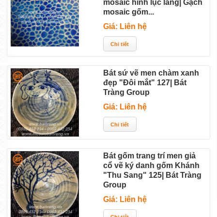
mosaic hình lục lăng| Gạch
mosaic gốm...
Giá: Liên hệ
Bát sứ vẽ men chàm xanh
đẹp "Đôi mắt" 127| Bát
Tràng Group
Giá: Liên hệ
Bát gốm trang trí men giả
cổ vẽ ký danh gốm Khánh
"Thu Sang" 125| Bát Tràng
Group
Giá: Liên hệ