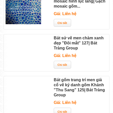
mosaic hình lục lăng| Gạch
mosaic gốm...
Giá: Liên hệ
Bát sứ vẽ men chàm xanh
đẹp "Đôi mắt" 127| Bát
Tràng Group
Giá: Liên hệ
Bát gốm trang trí men giả
cổ vẽ ký danh gốm Khánh
"Thu Sang" 125| Bát Tràng
Group
Giá: Liên hệ