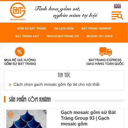
GỐM SỨ BÁT TRÀNG
DU LỊCH GỐM
BÁT TRÀNG MOMENT
BÁT TRÀNG 24/7
MOSAICBATTRANG.VN
MOSAIC DIY SHOP
Cách chọn gạch mosaic gốm ốp lát cho nội thất
TIN TỨC
sàn...
Cách chọn gạch mosaic gốm cho bể bơi, cho
SẢN PHẨM GỐM KHÁNH
phòng...
Gạch mosaic gốm sứ Bát
Nguyên tắc 10% khi lên số lượng gạch mosaic và ...
Tràng Group 93 | Gạch
mosaic gốm
Tổ ấm của đôi bạn trẻ thăng hoa với khu phòng