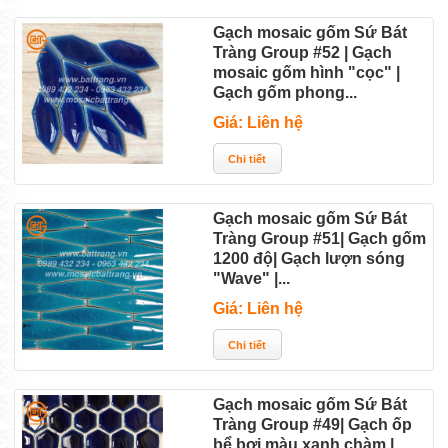
Gạch mosaic gốm Sứ Bát
Tràng Group #52 | Gạch
mosaic gốm hình "cọc" |
Gạch gốm phong...
Giá: Liên hệ
Gạch mosaic gốm Sứ Bát
Tràng Group #51| Gạch gốm
1200 độ| Gạch lượn sóng
"Wave" |...
Giá: Liên hệ
Gạch mosaic gốm Sứ Bát
Tràng Group #49| Gạch ốp
bể bơi màu xanh chàm |