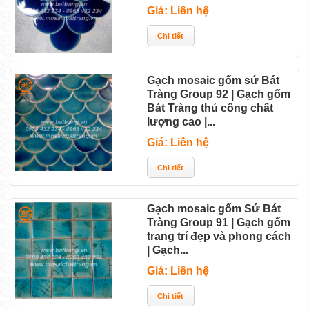
Giá: Liên hệ
bếp...
Tiếng reo ca của những viên gạch gốm men thủy...
5 Lý do chọn sử dụng "Gạch đặt" | Lý do chọn gạch...
Gạch mosaic gốm sứ Bát
Tràng Group 92 | Gạch gốm
Phương pháp chọn gạch gốm đẹp ốp lát sàn nhà
Bát Tràng thủ công chất
lượng cao |...
vừa...
Giá: Liên hệ
Nhận diện cửa hàng gốm Khánh - Sứ Bát Tràng
Group...
Gạch mosaic gốm Sứ Bát
2 điều cần biết sử dụng gạch mosaic gốm Bát
Tràng Group 91 | Gạch gốm
trang trí đẹp và phong cách
Tràng...
| Gạch...
Giá: Liên hệ
Thiết kế gạch ốp lát pha trộn gạch gốm men thủy...