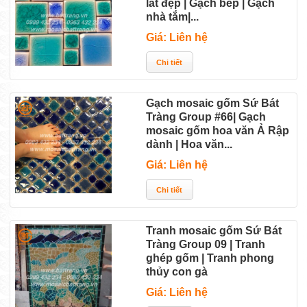
lát đẹp | Gạch bếp | Gạch
nhà tắm|...
Giá: Liên hệ
Gạch mosaic gốm Sứ Bát
Tràng Group #66| Gạch
mosaic gốm hoa văn Ả Rập
dành | Hoa văn...
Giá: Liên hệ
Tranh mosaic gốm Sứ Bát
Tràng Group 09 | Tranh
ghép gốm | Tranh phong
thủy con gà
Giá: Liên hệ