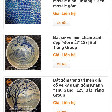
mosaic hình lục lăng| Gạch
mosaic gốm...
Giá: Liên hệ
Bát sứ vẽ men chàm xanh
đẹp "Đôi mắt" 127| Bát
Tràng Group
Giá: Liên hệ
Bát gốm trang trí men giả
cổ vẽ ký danh gốm Khánh
"Thu Sang" 125| Bát Tràng
Group
Giá: Liên hệ