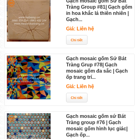
Gạch mosaic gốm Sứ Bát
Tràng Group #81| Gạch gốm
in hoa khắc lá thiên nhiên |
Gạch...
Giá: Liên hệ
Gạch mosaic gốm Sứ Bát
Tràng Grup #78| Gạch
mosaic gốm đa sắc | Gạch
ốp trang trí...
Giá: Liên hệ
Gạch mosaic gốm sứ Bát
Tràng group #76 | Gạch
mosaic gốm hình lục giác|
Gạch ốp...