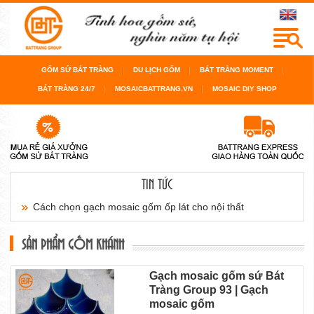
GỐM SỨ BÁT TRÀNG
DU LỊCH GỐM
BÁT TRÀNG MOMENT
BÁT TRÀNG 24/7
MOSAICBATTRANG.VN
MOSAIC DIY SHOP
TIN TỨC
Cách chọn gạch mosaic gốm ốp lát cho nội thất
sàn...
SẢN PHẨM GỐM KHÁNH
Cách chọn gạch mosaic gốm cho bể bơi, cho
Gạch mosaic gốm sứ Bát
Tràng Group 93 | Gạch
phòng...
mosaic gốm