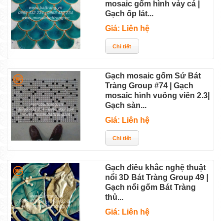
mosaic gốm hình vảy cá |
Gạch ốp lát...
Giá: Liên hệ
Gạch mosaic gốm Sứ Bát
Tràng Group #74 | Gạch
mosaic hình vuông viên 2.3|
Gạch sàn...
Giá: Liên hệ
Gạch điêu khắc nghệ thuật
nổi 3D Bát Tràng Group 49 |
Gạch nổi gốm Bát Tràng
thủ...
Giá: Liên hệ