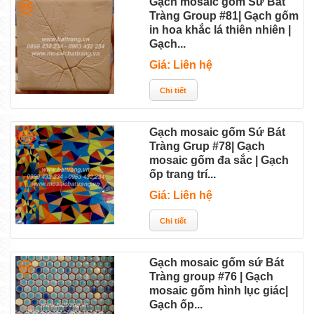
Gạch mosaic gốm Sứ Bát
Tràng Group #81| Gạch gốm
in hoa khắc lá thiên nhiên |
Gạch...
Giá: Liên hệ
Gạch mosaic gốm Sứ Bát
Tràng Grup #78| Gạch
mosaic gốm đa sắc | Gạch
ốp trang trí...
Giá: Liên hệ
Gạch mosaic gốm sứ Bát
Tràng group #76 | Gạch
mosaic gốm hình lục giác|
Gạch ốp...