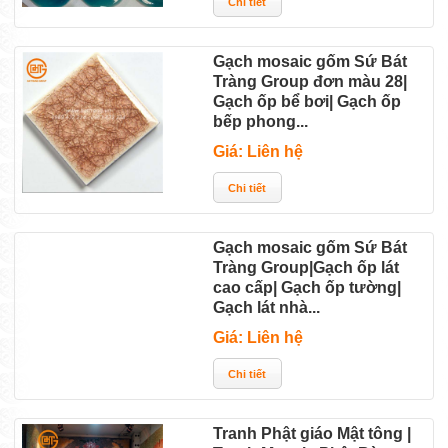
Gạch mosaic gốm Sứ Bát
Tràng Group đơn màu 28|
Gạch ốp bể bơi| Gạch ốp
bếp phong...
Giá: Liên hệ
Gạch mosaic gốm Sứ Bát
Tràng Group|Gạch ốp lát
cao cấp| Gạch ốp tường|
Gạch lát nhà...
Giá: Liên hệ
Tranh Phật giáo Mật tông |