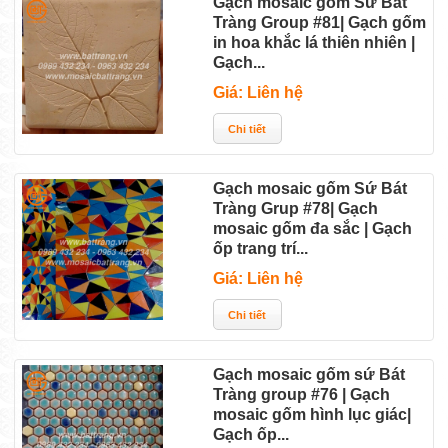
Gạch mosaic gốm Sứ Bát
Tràng Group #81| Gạch gốm
in hoa khắc lá thiên nhiên |
Gạch...
Giá: Liên hệ
Gạch mosaic gốm Sứ Bát
Tràng Grup #78| Gạch
mosaic gốm đa sắc | Gạch
ốp trang trí...
Giá: Liên hệ
Gạch mosaic gốm sứ Bát
Tràng group #76 | Gạch
mosaic gốm hình lục giác|
Gạch ốp...