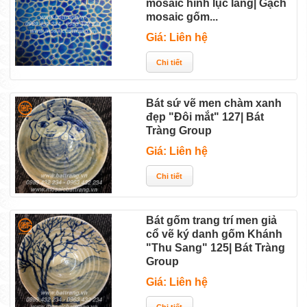
mosaic hình lục lăng| Gạch
mosaic gốm...
Giá: Liên hệ
Bát sứ vẽ men chàm xanh
đẹp "Đôi mắt" 127| Bát
Tràng Group
Giá: Liên hệ
Bát gốm trang trí men giả
cổ vẽ ký danh gốm Khánh
"Thu Sang" 125| Bát Tràng
Group
Giá: Liên hệ