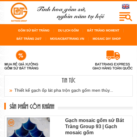
GỐM SỨ BÁT TRÀNG
DU LỊCH GỐM
BÁT TRÀNG MOMENT
BÁT TRÀNG 24/7
MOSAICBATTRANG.VN
MOSAIC DIY SHOP
TIN TỨC
Cách chọn gạch mosaic gốm ốp lát cho nội thất
sàn...
SẢN PHẨM GỐM KHÁNH
Cách chọn gạch mosaic gốm cho bể bơi, cho
Gạch mosaic gốm sứ Bát
Tràng Group 93 | Gạch
phòng...
mosaic gốm