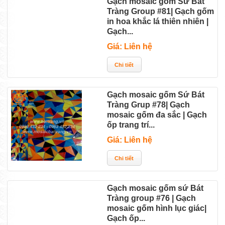
Gạch mosaic gốm Sứ Bát
Tràng Group #81| Gạch gốm
in hoa khắc lá thiên nhiên |
Gạch...
Giá: Liên hệ
Gạch mosaic gốm Sứ Bát
Tràng Grup #78| Gạch
mosaic gốm đa sắc | Gạch
ốp trang trí...
Giá: Liên hệ
Gạch mosaic gốm sứ Bát
Tràng group #76 | Gạch
mosaic gốm hình lục giác|
Gạch ốp...