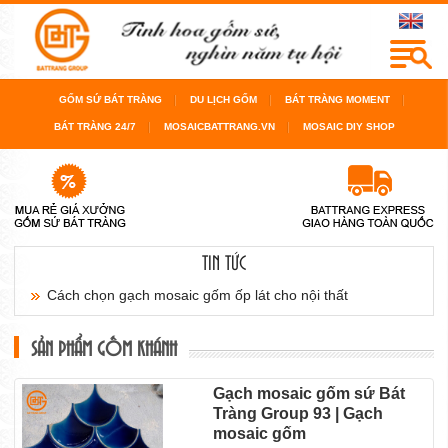
GỐM SỨ BÁT TRÀNG
DU LỊCH GỐM
BÁT TRÀNG MOMENT
BÁT TRÀNG 24/7
MOSAICBATTRANG.VN
MOSAIC DIY SHOP
TIN TỨC
Cách chọn gạch mosaic gốm ốp lát cho nội thất
sàn...
SẢN PHẨM GỐM KHÁNH
Cách chọn gạch mosaic gốm cho bể bơi, cho
Gạch mosaic gốm sứ Bát
Tràng Group 93 | Gạch
phòng...
mosaic gốm