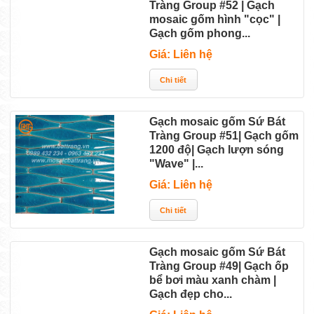
Tràng Group #52 | Gạch
mosaic gốm hình "cọc" |
Gạch gốm phong...
Giá: Liên hệ
Gạch mosaic gốm Sứ Bát
Tràng Group #51| Gạch gốm
1200 độ| Gạch lượn sóng
"Wave" |...
Giá: Liên hệ
Gạch mosaic gốm Sứ Bát
Tràng Group #49| Gạch ốp
bể bơi màu xanh chàm |
Gạch đẹp cho...