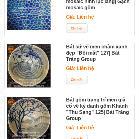
mosaic hình lục lăng| Gạch
mosaic gốm...
Giá: Liên hệ
Bát sứ vẽ men chàm xanh
đẹp "Đôi mắt" 127| Bát
Tràng Group
Giá: Liên hệ
Bát gốm trang trí men giả
cổ vẽ ký danh gốm Khánh
"Thu Sang" 125| Bát Tràng
Group
Giá: Liên hệ