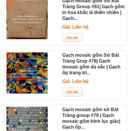
Gạch mosaic gốm Sứ Bát
Tràng Group #81| Gạch gốm
in hoa khắc lá thiên nhiên |
Gạch...
Giá: Liên hệ
Gạch mosaic gốm Sứ Bát
Tràng Grup #78| Gạch
mosaic gốm đa sắc | Gạch
ốp trang trí...
Giá: Liên hệ
Gạch mosaic gốm sứ Bát
Tràng group #76 | Gạch
mosaic gốm hình lục giác|
Gạch ốp...