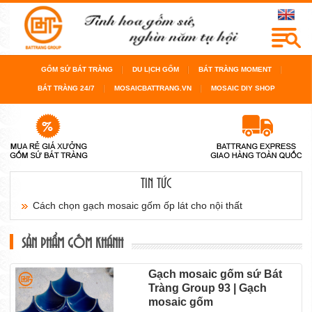
GỐM SỨ BÁT TRÀNG
DU LỊCH GỐM
BÁT TRÀNG MOMENT
BÁT TRÀNG 24/7
MOSAICBATTRANG.VN
MOSAIC DIY SHOP
TIN TỨC
Cách chọn gạch mosaic gốm ốp lát cho nội thất
sàn...
SẢN PHẨM GỐM KHÁNH
Cách chọn gạch mosaic gốm cho bể bơi, cho
Gạch mosaic gốm sứ Bát
Tràng Group 93 | Gạch
phòng...
mosaic gốm