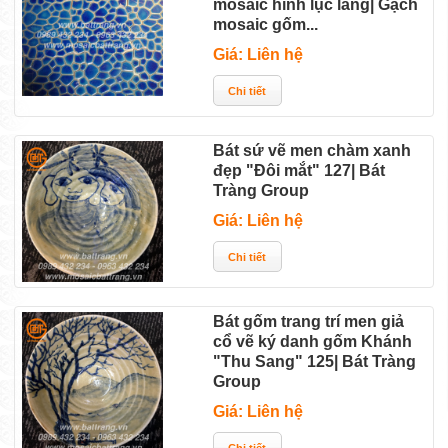
mosaic hình lục lăng| Gạch
mosaic gốm...
Giá: Liên hệ
Bát sứ vẽ men chàm xanh
đẹp "Đôi mắt" 127| Bát
Tràng Group
Giá: Liên hệ
Bát gốm trang trí men giả
cổ vẽ ký danh gốm Khánh
"Thu Sang" 125| Bát Tràng
Group
Giá: Liên hệ