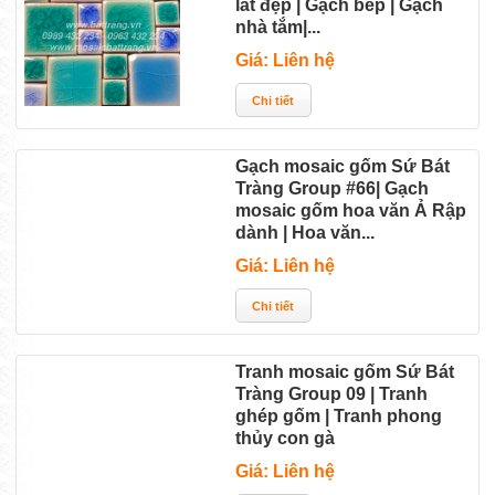
lát đẹp | Gạch bếp | Gạch
nhà tắm|...
Giá: Liên hệ
Gạch mosaic gốm Sứ Bát
Tràng Group #66| Gạch
mosaic gốm hoa văn Ả Rập
dành | Hoa văn...
Giá: Liên hệ
Tranh mosaic gốm Sứ Bát
Tràng Group 09 | Tranh
ghép gốm | Tranh phong
thủy con gà
Giá: Liên hệ