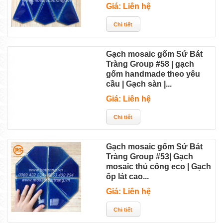
Giá: Liên hệ
Gạch mosaic gốm Sứ Bát
Tràng Group #58 | gạch
gốm handmade theo yêu
cầu | Gạch sàn |...
Giá: Liên hệ
Gạch mosaic gốm Sứ Bát
Tràng Group #53| Gạch
mosaic thủ công eco | Gạch
ốp lát cao...
Giá: Liên hệ