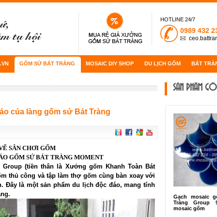
HOTLINE 24/7
0989 432 2
ceo.battr
.VN
GỐM SỨ BÁT TRÀNG
MOSAIC DIY SHOP
DU LỊCH GỐM
BÁT TRÀ
SẢN PHẨM GỐ
đáo của làng gốm sứ Bát Tràng
VẼ SÂN CHƠI GỐM
ĐÁO GỐM SỨ BÁT TRÀNG MOMENT
 Group (tiền thân là Xưởng gốm Khanh Toàn Bát
ốm thủ công và tập làm thợ gốm cùng bàn xoay với
. Đây là một sản phẩm du lịch độc đáo, mang tính
àng.
Gạch mosaic g
Tràng Group 
mosaic gốm