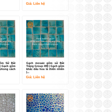
Giá: Liên hệ
ốm Sứ Bát
Gạch mosaic gốm sứ Bát
 | Gạch gốm
Tràng Group #89 | Gạch gốm
à phong cách
khắc dấu hoa lá thiên nhiên
|...
Giá: Liên hệ