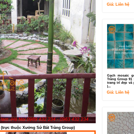
Giá: Liên hệ
Gạch mosaic g
Tràng Group 91
trang trí đẹp v
|...
Giá: Liên hệ
(trực thuộc Xưởng Sứ Bát Tràng Group)