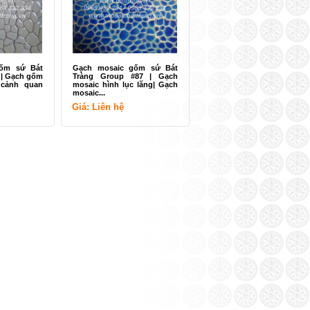
ốm sứ Bát
Gạch mosaic gốm sứ Bát
 | Gạch gốm
Tràng Group #87 | Gạch
cảnh quan
mosaic hình lục lăng| Gạch
mosaic...
Giá: Liên hệ