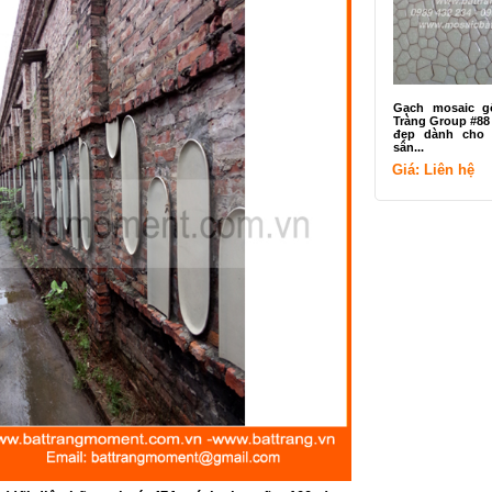
Gạch mosaic g
Tràng Group #88
đẹp dành cho 
sân...
Giá: Liên hệ