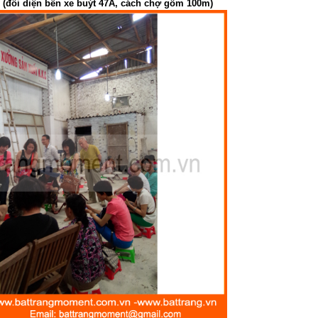
(đối diện bến xe buýt 47A, cách chợ gốm 100m)