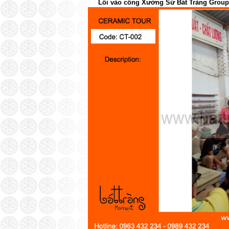
Lối vào cổng Xưởng Sứ Bát Tràng Group 