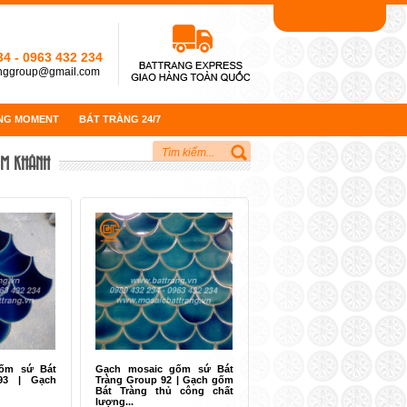
34
-
0963 432 234
anggroup@gmail.com
NG MOMENT
BÁT TRÀNG 24/7
M KHÁNH
ốm sứ Bát
Gạch mosaic gốm sứ Bát
93 | Gạch
Tràng Group 92 | Gạch gốm
Bát Tràng thủ công chất
lượng...