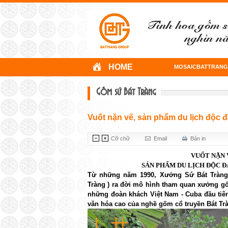
HOME
MOSAICBATTRANG
Gốm sứ Bát Tràng
Vuốt nặn vẽ, sản phẩm du lịch độc 
Cỡ chữ
Email
Bản in
VUỐT NẶN 
SẢN PHẨM DU LỊCH ĐỘC 
Từ những năm 1990, Xưởng Sứ Bát Tràng
Tràng ) ra đời mô hình tham quan xưởng g
những đoàn khách Việt Nam - Cuba đầu tiên
văn hóa cao của nghề gốm cổ truyền Bát Tr